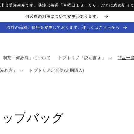
珈琲は受注生産です。受注は毎週「月曜日１８：００」ごとに締め切り
何必庵の利用について変更があります。
珈琲の品種と価格を変更しております。詳しくはこちらから
喫茶「何必庵」について
トブトリノ「説明書き」
商品一
淹れ方」
トブトリノ定期便(定期購入)
リップバッグ