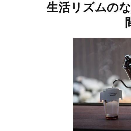
生活リズムのな
ク
シ
ョ
ン: