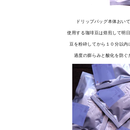
ドリップバッグ本体おい
使用する珈琲豆は焙煎して明
豆を粉砕してから１０分以内
過度の膨らみと酸化を防ぐ