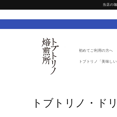
コンテ
当店の
ンツに
進む
初めてご利用の方へ
トブトリノ「美味しい
コ
トブトリノ・ド
レ