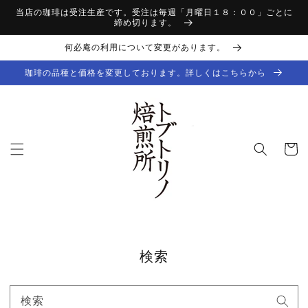
コンテ
当店の珈琲は受注生産です。受注は毎週「月曜日１８：００」ごとに
ンツに
締め切ります。
進む
何必庵の利用について変更があります。
珈琲の品種と価格を変更しております。詳しくはこちらから
カ
ー
ト
検索
検索