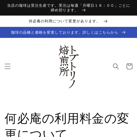
コンテ
当店の珈琲は受注生産です。受注は毎週「月曜日１８：００」ごとに
ンツに
締め切ります。
進む
何必庵の利用について変更があります。
珈琲の品種と価格を変更しております。詳しくはこちらから
カ
ー
ト
何必庵の利用料金の変
更について