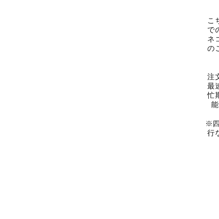
こ
で
ネ
の
注
最
忙
能
※
行