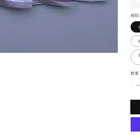
載
さ
れ
種類
て
い
る
メ
デ
ィ
ア
1
を
開
数量
く