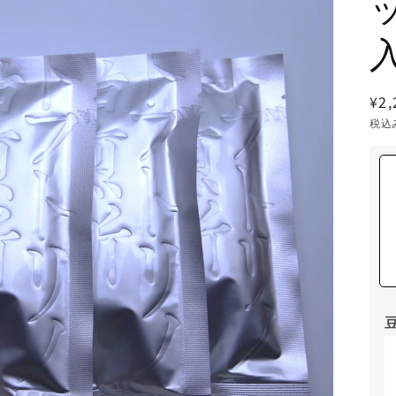
通
¥2,
常
税込
価
格
ギ
ャ
ラ
リ
ー
ビ
ュ
ー
で
掲