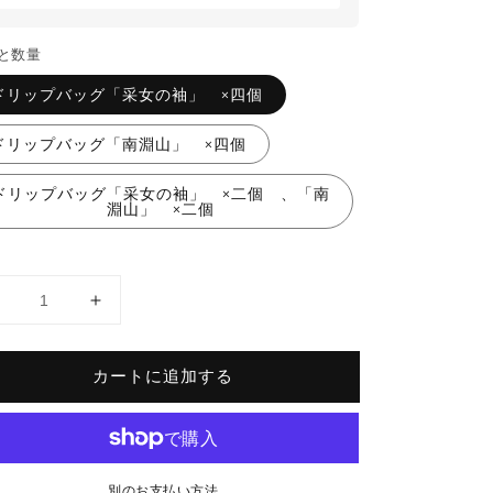
と数量
ドリップバッグ「采女の袖」 ×四個
ドリップバッグ「南淵山」 ×四個
ドリップバッグ「采女の袖」 ×二個 、「南
淵山」 ×二個
【簡
【簡
易
易
包
包
カートに追加する
装】
装】
ド
ド
リ
リ
ッ
ッ
別のお支払い方法