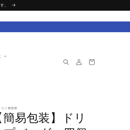
ます。
ロ
カ
覧
グ
ー
イ
ト
ン
トリノ焙煎所
【簡易包装】ドリ