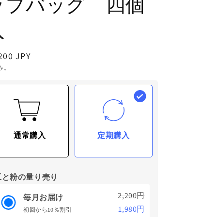
ップバッグ 四個
入
200 JPY
み。
通常購入
定期購入
豆と粉の量り売り
2,200円
毎月お届け
1,980円
初回から10％割引