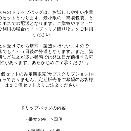
プ
プ
バ
バ
ちらのドリップバッグは、お試ししやすい少量
ッ
ッ
のセットとなります。最小限の「簡易包装」と
グ
グ
コポスでの配送となります。ご贈答やギフトで
ご利用の場合は「
四
四
トブトリノ贈り物
」をご利用
ください。
個
個
入
入
文を受けてから焙煎・製造を行ないますので、
の
の
速でも４～５日後の発送となります。また、繁
期など注文が多い状態では発送日が前後する可
数
数
性があります。あらかじめご了承ください。
量
量
を
を
四個セットのみ定期販売(サブスクリプション)を
減
増
なっておりません。定期販売をご希望のお客様
は１０個セットよりご注文ください。
ら
や
す
す
ドリップバッグの内容
・采女の袖 ×四個
・南淵山 ×四個