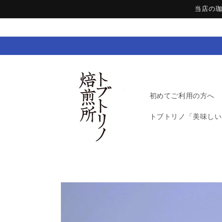
コンテ
当店の
ンツに
進む
初めてご利用の方へ
トブトリノ「美味しい
商品情
報にス
キップ