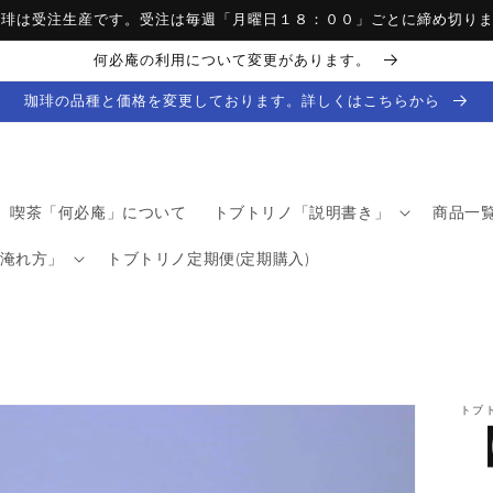
珈琲は受注生産です。受注は毎週「月曜日１８：００」ごとに締め切り
何必庵の利用について変更があります。
珈琲の品種と価格を変更しております。詳しくはこちらから
喫茶「何必庵」について
トブトリノ「説明書き」
商品一
淹れ方」
トブトリノ定期便(定期購入)
トブ