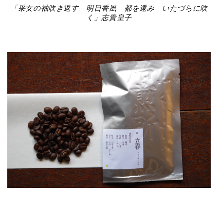
「采女の袖吹き返す 明日香風 都を遠み いたづらに吹
く」志貴皇子