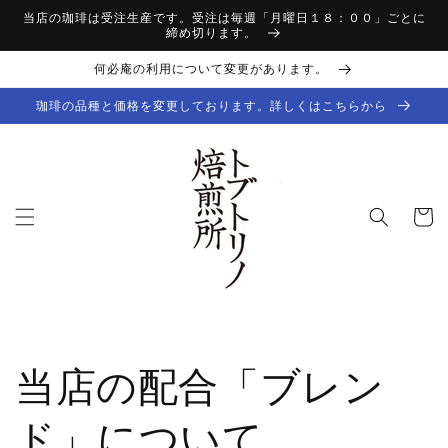
コンテ
当店の珈琲は受注生産です。受注は毎週「月曜日１８：００」ごとに
ンツに
締め切ります。
進む
何必庵の利用について変更があります。
珈琲の品種と価格を変更しております。詳しくはこちらから
カ
ー
ト
当店の配合「ブレン
ド」について