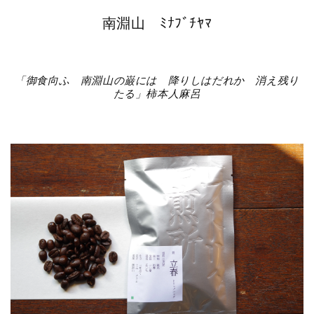
南淵山 ﾐﾅﾌﾞﾁﾔﾏ
「御食向ふ 南淵山の巌には 降りしはだれか 消え残り
たる」柿本人麻呂